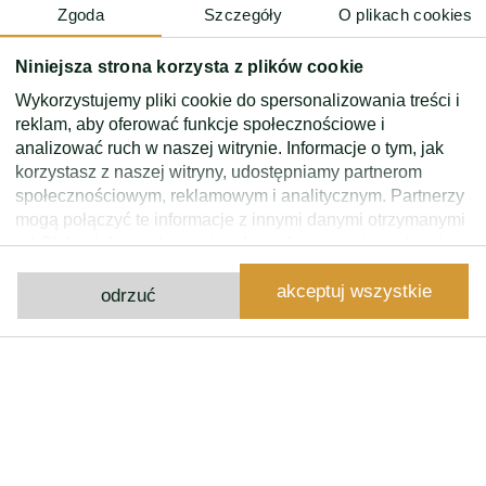
– 2 duże tarasy
Zgoda
Szczegóły
O plikach cookies
Niniejsza strona korzysta z plików cookie
Eko Park to kompleks kliku luksusowych budynków
obfitujący w restauracje, kawiarnie, salony urody,
Wykorzystujemy pliki cookie do spersonalizowania treści i
reklam, aby oferować funkcje społecznościowe i
delikatesy i międzynarodowe szkoły i przedszkole w
analizować ruch w naszej witrynie. Informacje o tym, jak
okolicy. Osiedle jest całodobowo strzeżone. Doskonała
korzystasz z naszej witryny, udostępniamy partnerom
okolica o niespotykanym wręcz kameralnym charakterze
społecznościowym, reklamowym i analitycznym. Partnerzy
pełna zieleni, jednocześnie świetnie skomunikowana, w
mogą połączyć te informacje z innymi danymi otrzymanymi
bliskiej odległości od metra .
od Ciebie lub uzyskanymi podczas korzystania z ich usług.
2 miejsca postojowe w garażu podziemnym w cenie
akceptuj wszystkie
najmu
odrzuć
kontakt
Kontakt z nami