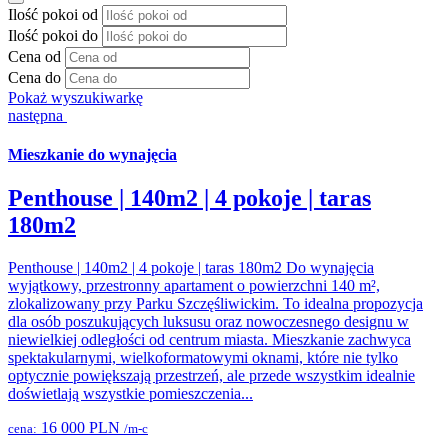
Ilość pokoi od
Ilość pokoi do
Cena od
Cena do
Pokaż wyszukiwarkę
następna
Mieszkanie do wynajęcia
Penthouse | 140m2 | 4 pokoje | taras
180m2
Penthouse | 140m2 | 4 pokoje | taras 180m2 Do wynajęcia
wyjątkowy, przestronny apartament o powierzchni 140 m²,
zlokalizowany przy Parku Szczęśliwickim. To idealna propozycja
dla osób poszukujących luksusu oraz nowoczesnego designu w
niewielkiej odległości od centrum miasta. Mieszkanie zachwyca
spektakularnymi, wielkoformatowymi oknami, które nie tylko
optycznie powiększają przestrzeń, ale przede wszystkim idealnie
doświetlają wszystkie pomieszczenia...
16 000 PLN
cena:
/m-c