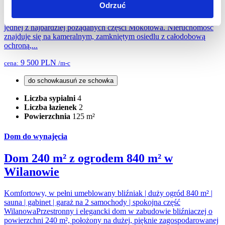
duży salon z jadalnią | sypialnia master z garderobą i łazienką |
Odrzuć
kameralne osiedle z ochroną | prestiżowy MokotówElegancki
apartament o powierzchni 125 m² położony przy ul. Leszczyny, w
jednej z najbardziej pożądanych części Mokotowa. Nieruchomość
znajduje się na kameralnym, zamkniętym osiedlu z całodobową
ochroną,...
9 500 PLN
cena:
/m-c
do schowka
usuń ze schowka
Liczba sypialni
4
Liczba łazienek
2
Powierzchnia
125 m²
Dom do wynajęcia
Dom 240 m² z ogrodem 840 m² w
Wilanowie
Komfortowy, w pełni umeblowany bliźniak | duży ogród 840 m² |
sauna | gabinet | garaż na 2 samochody | spokojna część
WilanowaPrzestronny i elegancki dom w zabudowie bliźniaczej o
powierzchni 240 m², położony na dużej, pięknie zagospodarowanej