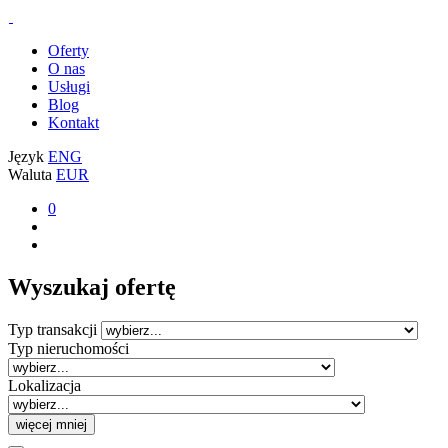
Oferty
O nas
Usługi
Blog
Kontakt
Język
ENG
Waluta
EUR
0
Wyszukaj ofertę
Typ transakcji
Typ nieruchomości
Lokalizacja
więcej
mniej