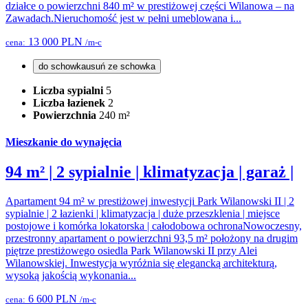
działce o powierzchni 840 m² w prestiżowej części Wilanowa – na
Zawadach.Nieruchomość jest w pełni umeblowana i...
13 000 PLN
cena:
/m-c
do schowka
usuń ze schowka
Liczba sypialni
5
Liczba łazienek
2
Powierzchnia
240 m²
Mieszkanie do wynajęcia
94 m² | 2 sypialnie | klimatyzacja | garaż |
Apartament 94 m² w prestiżowej inwestycji Park Wilanowski II | 2
sypialnie | 2 łazienki | klimatyzacja | duże przeszklenia | miejsce
postojowe i komórka lokatorska | całodobowa ochronaNowoczesny,
przestronny apartament o powierzchni 93,5 m² położony na drugim
piętrze prestiżowego osiedla Park Wilanowski II przy Alei
Wilanowskiej. Inwestycja wyróżnia się elegancką architekturą,
wysoką jakością wykonania...
6 600 PLN
cena:
/m-c