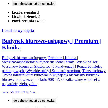
do schowka
usuń ze schowka
Liczba sypialni
3
Liczba łazienek
2
Powierzchnia
140 m²
Lokal do wynajęcia
Budynek biurowo-usługowy | Premium |
Klinika
Budynek biurowo-usługowy | Premium | Klinika |
SiedzibaSamodzielny budynek dla jednej firmy | Widok na Tor
Wyścigów Konnych Służewiec | 6 kondygnacji | Ponad 20 miejsc
parkingowych | Wysokie sufity | Standard premium | Taras dachowy
| Pełna infrastruktura biurowaDo wynajęcia niezależny budynek
biurowy o powierzchni około 908 m², zlokalizowany w jednej z
najbardziej zielonych...
58 000 PLN
cena:
/m-c
do schowka
usuń ze schowka