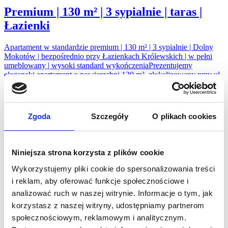
Premium | 130 m² | 3 sypialnie | taras |
Łazienki
Apartament w standardzie premium | 130 m² | 3 sypialnie | Dolny
Mokotów | bezpośrednio przy Łazienkach Królewskich | w pełni
umeblowany | wysoki standard wykończeniaPrezentujemy
elegancki apartament o powierzchni 130 m², zlokalizowany przy ul.
Podchorążych, w jednej z najbardziej prestiżowych części Dolnego
Mokotowa. Nieruchomość znajduje się na 5. piętrze
reprezentacyjnego apartamentowca, oferującego mieszkańcom
wysoki...
Zgoda
Szczegóły
O plikach cookies
do schowka
usuń ze schowka
Liczba sypialni
4
Niniejsza strona korzysta z plików cookie
Liczba łazienek
2
Powierzchnia
130 m²
Wykorzystujemy pliki cookie do spersonalizowania treści
i reklam, aby oferować funkcje społecznościowe i
Mieszkanie do wynajęcia
analizować ruch w naszej witrynie. Informacje o tym, jak
korzystasz z naszej witryny, udostępniamy partnerom
3-pokojowe mieszkanie na wynajem z
społecznościowym, reklamowym i analitycznym.
miejscem parkingowym