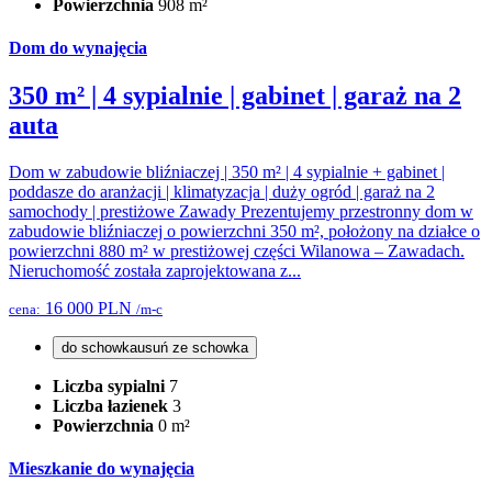
Powierzchnia
908 m²
Dom do wynajęcia
350 m² | 4 sypialnie | gabinet | garaż na 2
auta
Dom w zabudowie bliźniaczej | 350 m² | 4 sypialnie + gabinet |
poddasze do aranżacji | klimatyzacja | duży ogród | garaż na 2
samochody | prestiżowe Zawady Prezentujemy przestronny dom w
zabudowie bliźniaczej o powierzchni 350 m², położony na działce o
powierzchni 880 m² w prestiżowej części Wilanowa – Zawadach.
Nieruchomość została zaprojektowana z...
16 000 PLN
cena:
/m-c
do schowka
usuń ze schowka
Liczba sypialni
7
Liczba łazienek
3
Powierzchnia
0 m²
Mieszkanie do wynajęcia