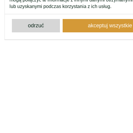
lub uzyskanymi podczas korzystania z ich usług.
odrzuć
akceptuj wszystkie
kontakt
Kontakt z nami
wyślij nam wiadomość
© 2026 Home One / made by brandapart