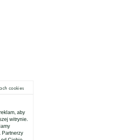
ach cookies
 reklam, aby
zej witrynie.
niamy
 Partnerzy
 od Ciebie