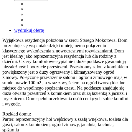
wydrukuj ofertę
Wyjątkowa rezydencja położona w sercu Starego Mokotowa. Dom
prezentuje się wspaniale dzięki umiejętnemu połączeniu
klasycznego wykończenia z nowoczesnymi rozwiązaniami. Dom
jest idealny jako reprezentacyjna rezydencja lub dla rodziny z
dziećmi. Cztery komfortowe sypialnie i duże poddasze gwarantują
niezależność i poczucie przestrzeni. Przestronny salon z kominkiem
powiększony jest o duży ogrzewany i klimatyzowany ogród
zimowy. Połączone przestrzenie salonu i ogrodu zimowego mają w
sumie prawie 100m2 , a wraz z wyjściem na ogród tworzą idealne
miejsce do wspólnego spędzania czasu. Na poddaszu znajduje się
duża otwarta przestrzeń z kominkiem oraz dużą łazienką z jacuzzi i
prysznicem. Dom spełni oczekiwania osób ceniących sobie komfort
i wygodę.
Rozkład domu:
Parter: reprezentacyjny hol wejściowy z szafą wnękowa, toaleta dla
gości, salon z kominkiem, ogród zimowy, jadalnia, kuchnia,
spiżarnia