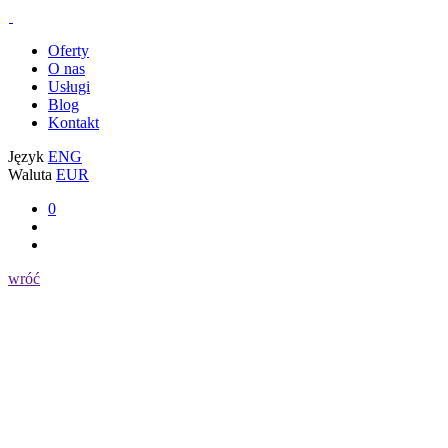
Oferty
O nas
Usługi
Blog
Kontakt
Język
ENG
Waluta
EUR
0
wróć