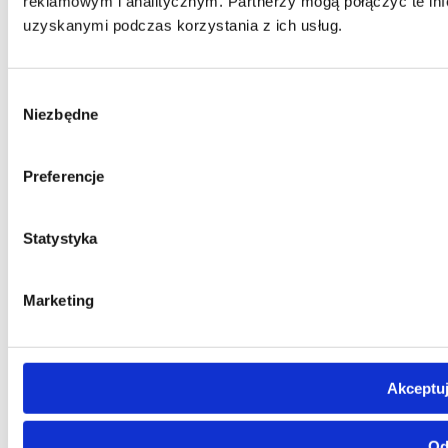
reklamowym i analitycznym. Partnerzy mogą połączyć te inf
uzyskanymi podczas korzystania z ich usług.
Wybór
Niezbędne
zgody
Preferencje
Statystyka
Marketing
Akceptuj
Od