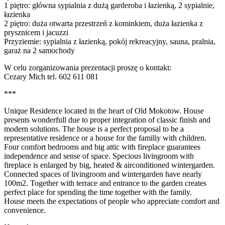
1 piętro: główna sypialnia z dużą garderoba i łazienką, 2 sypialnie,
łazienka
2 piętro: duża otwarta przestrzeń z kominkiem, duża łazienka z
prysznicem i jacuzzi
Przyziemie: sypialnia z łazienką, pokój rekreacyjny, sauna, pralnia,
garaż na 2 samochody
W celu zorganizowania prezentacji proszę o kontakt:
Cezary Mich tel. 602 611 081
***
Unique Residence located in the heart of Old Mokotow. House
presents wonderfull due to proper integration of classic finish and
modern solutions. The house is a perfect proposal to be a
representative residence or a house for the familiy with children.
Four comfort bedrooms and big attic with fireplace guarantees
independence and sense of space. Specious livingroom with
fireplace is enlarged by big, heated & airconditioned wintergarden.
Connected spaces of livingroom and wintergarden have nearly
100m2. Together with terrace and entrance to the garden creates
perfect place for spending the time together with the family.
House meets the expectations of people who appreciate comfort and
convenience.