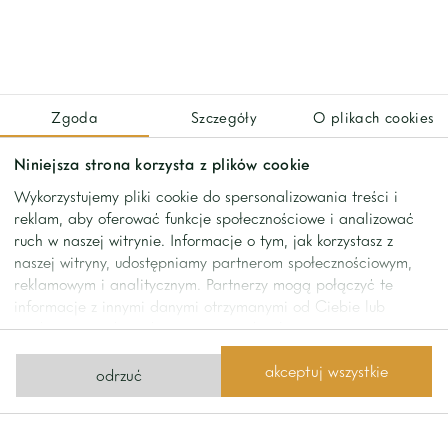
there is a patio with garden greenery and a fountain.
The apartment has a very interesting and functional layout,
it consists of a day and night area.
Zgoda
Szczegóły
O plikach cookies
Layout of rooms:
Niniejsza strona korzysta z plików cookie
Day area:
Wykorzystujemy pliki cookie do spersonalizowania treści i
reklam, aby oferować funkcje społecznościowe i analizować
-Well-lit living room with semi-open kitchen
ruch w naszej witrynie. Informacje o tym, jak korzystasz z
-Dining room
naszej witryny, udostępniamy partnerom społecznościowym,
reklamowym i analitycznym. Partnerzy mogą połączyć te
-Guest toilet
informacje z innymi danymi otrzymanymi od Ciebie lub
-Wardrobe
uzyskanymi podczas korzystania z ich usług.
-Terrace
-Loggia
akceptuj wszystkie
odrzuć
Night area: