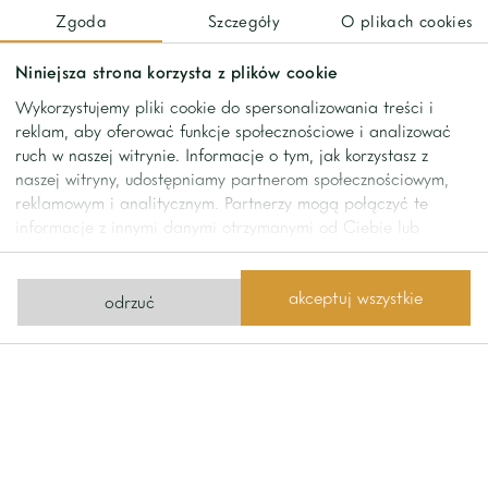
Night area:
Zgoda
Szczegóły
O plikach cookies
-Master bedroom with bathroom and wardrobe
Niniejsza strona korzysta z plików cookie
-3 additional bedrooms
Wykorzystujemy pliki cookie do spersonalizowania treści i
-2 additional bathrooms
reklam, aby oferować funkcje społecznościowe i analizować
-Laundry
ruch w naszej witrynie. Informacje o tym, jak korzystasz z
naszej witryny, udostępniamy partnerom społecznościowym,
reklamowym i analitycznym. Partnerzy mogą połączyć te
The apartment has 2 parking spaces in the underground
informacje z innymi danymi otrzymanymi od Ciebie lub
garage. All rooms have air conditioning with separate
uzyskanymi podczas korzystania z ich usług.
controls. The interiors are decorated in bright colors that are
conducive to relaxation. The high quality of the finish
akceptuj wszystkie
odrzuć
corresponds to the quality of the building.
contact
Contact us