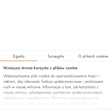
Miejsce w garażu podziemnym dodatkowo płatne (650 zł).
Osiedle całodobowo strzeżone i monitorowane.
Świetna lokalizacja, bliskość parków, sklepów i restauracji,
ośrodków biznesowych, kulturowych i sportowych, szybki
dostęp do metra.
Zgoda
Szczegóły
O plikach cookies
Niniejsza strona korzysta z plików cookie
Wykorzystujemy pliki cookie do spersonalizowania treści i
reklam, aby oferować funkcje społecznościowe i analizować
ruch w naszej witrynie. Informacje o tym, jak korzystasz z
naszej witryny, udostępniamy partnerom społecznościowym,
reklamowym i analitycznym. Partnerzy mogą połączyć te
informacje z innymi danymi otrzymanymi od Ciebie lub
uzyskanymi podczas korzystania z ich usług.