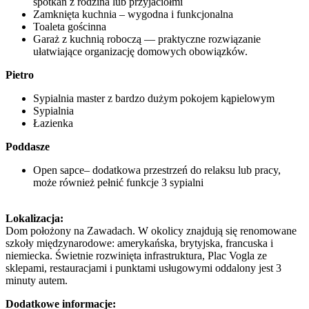
spotkań z rodzina lub przyjaciółmi
Zamknięta kuchnia – wygodna i funkcjonalna
Toaleta gościnna
Garaż z kuchnią roboczą — praktyczne rozwiązanie
ułatwiające organizację domowych obowiązków.
Pietro
Sypialnia master z bardzo dużym pokojem kąpielowym
Sypialnia
Łazienka
Poddasze
Open sapce– dodatkowa przestrzeń do relaksu lub pracy,
może również pełnić funkcje 3 sypialni
Lokalizacja:
Dom położony na Zawadach. W okolicy znajdują się renomowane
szkoły międzynarodowe: amerykańska, brytyjska, francuska i
niemiecka. Świetnie rozwinięta infrastruktura, Plac Vogla ze
sklepami, restauracjami i punktami usługowymi oddalony jest 3
minuty autem.
Dodatkowe informacje: