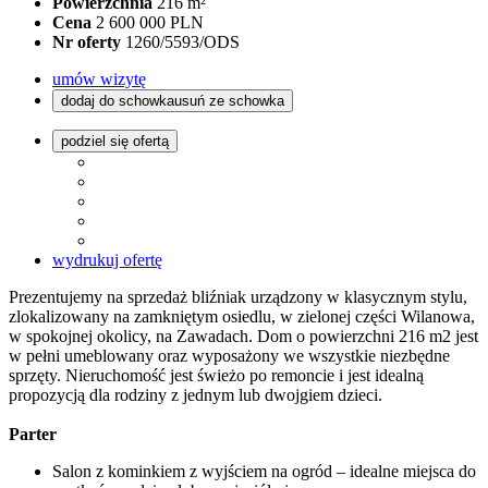
Powierzchnia
216 m²
Cena
2 600 000 PLN
Nr oferty
1260/5593/ODS
umów wizytę
dodaj do schowka
usuń ze schowka
podziel się ofertą
wydrukuj ofertę
Prezentujemy na sprzedaż bliźniak urządzony w klasycznym stylu,
zlokalizowany na zamkniętym osiedlu, w zielonej części Wilanowa,
w spokojnej okolicy, na Zawadach. Dom o powierzchni 216 m2 jest
w pełni umeblowany oraz wyposażony we wszystkie niezbędne
sprzęty. Nieruchomość jest świeżo po remoncie i jest idealną
propozycją dla rodziny z jednym lub dwojgiem dzieci.
Parter
Salon z kominkiem z wyjściem na ogród – idealne miejsca do