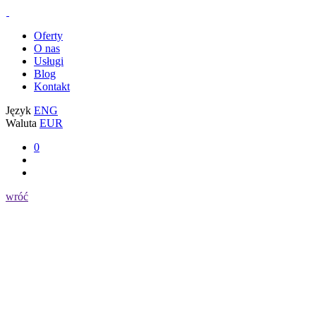
Oferty
O nas
Usługi
Blog
Kontakt
Język
ENG
Waluta
EUR
0
wróć