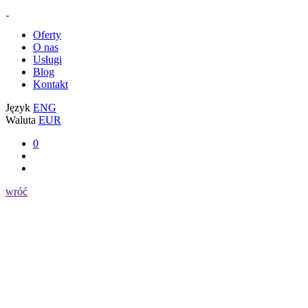
Oferty
O nas
Usługi
Blog
Kontakt
Język
ENG
Waluta
EUR
0
wróć