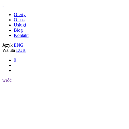
Oferty
O nas
Usługi
Blog
Kontakt
Język
ENG
Waluta
EUR
0
wróć