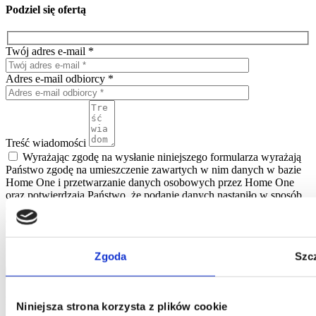
Podziel się ofertą
Twój adres e-mail *
Adres e-mail odbiorcy *
Treść wiadomości
Wyrażając zgodę na wysłanie niniejszego formularza wyrażają
Państwo zgodę na umieszczenie zawartych w nim danych w bazie
Home One i przetwarzanie danych osobowych przez Home One
oraz potwierdzają Państwo, że podanie danych nastąpiło w sposób
dobrowolny. Informujemy, że administratorem Państwa danych
osobowych jest Jarosław Pajnowski oraz, że przysługuje Państwu
prawo do ich poprawiania lub usuwania z naszej bazy danych.
Powyższe dane będą użyte jedynie w celu kontaktowania się z
Zgoda
Szc
Państwem.
udostępnij
kontakt
Niniejsza strona korzysta z plików cookie