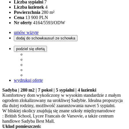
Liczba sypialni
7
Liczba łazienek
4
Powierzchnia
280 m²
Cena
13 900 PLN
Nr oferty
4164/5593/ODW
umów wizytę
dodaj do schowka
usuń ze schowka
podziel się ofertą
wydrukuj ofertę
Sadyba | 280 m2 | 7 pokoi | 5 sypialni | 4 łazienki
Komfortowy dom wykończony w wysokim standardzie z małym
ogrodem zlokalizowany na urokliwej Sadybie. Idealna propozycja
dla dużej rodziny, możliwość zaaranżowania nawet 5 sypialni.
W bliskiej okolicy znajdują się znane szkoły międzynarodowe
: British School, Lycee Francais de Varsovie, a także centrum
handlowe Sadyba Best Mall.
Układ pomieszczeń: