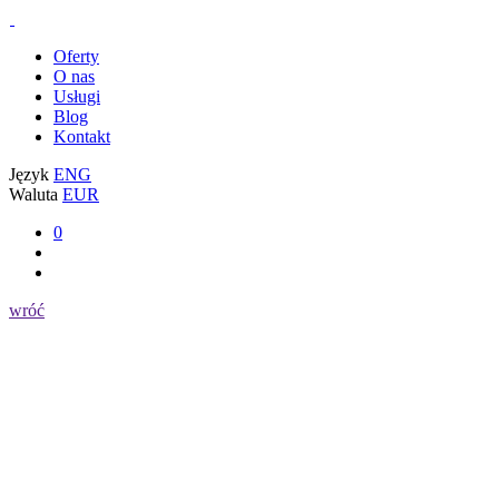
Oferty
O nas
Usługi
Blog
Kontakt
Język
ENG
Waluta
EUR
0
wróć