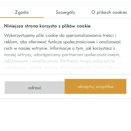
pełni wyposażona kuchnia ze spiżarnią, toaleta gościnna,
Zgoda
Szczegóły
O plikach cookies
gabinet
Piętro: główna sypialnia z łazienką i garderobą, 4 duże
Niniejsza strona korzysta z plików cookie
sypialnie, 3 łazienki
Wykorzystujemy pliki cookie do spersonalizowania treści i
Nad garażem jest duży pokój z osobnym wejściem przez
reklam, aby oferować funkcje społecznościowe i analizować
drugą klatkę schodową
ruch w naszej witrynie. Informacje o tym, jak korzystasz z
naszej witryny, udostępniamy partnerom społecznościowym,
reklamowym i analitycznym. Partnerzy mogą połączyć te
kontakt
informacje z innymi danymi otrzymanymi od Ciebie lub
uzyskanymi podczas korzystania z ich usług.
Kontakt z nami
akceptuj wszystkie
odrzuć
wyślij nam wiadomość
tel.
+48 22 642 1111
Home One
ul. Limanowskiego 11
office@homeone.pl
02-943 Warszawa