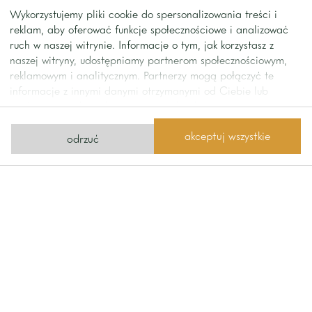
dostępem do apartamentu (w cenie najmu).
Wykorzystujemy pliki cookie do spersonalizowania treści i
reklam, aby oferować funkcje społecznościowe i analizować
ruch w naszej witrynie. Informacje o tym, jak korzystasz z
naszej witryny, udostępniamy partnerom społecznościowym,
kontakt
reklamowym i analitycznym. Partnerzy mogą połączyć te
Kontakt z nami
informacje z innymi danymi otrzymanymi od Ciebie lub
uzyskanymi podczas korzystania z ich usług.
akceptuj wszystkie
odrzuć
wyślij nam wiadomość
tel.
+48 22 642 1111
Home One
ul. Limanowskiego 11
office@homeone.pl
02-943 Warszawa
zobacz jak dojechać
© 2026 Home One / made by
brandapart