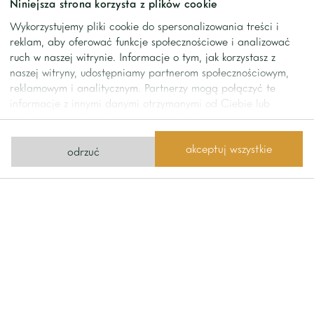
Niniejsza strona korzysta z plików cookie
rekreacyjnych. W pobliżu znajdują się liczne parki i ścieżki
Wykorzystujemy pliki cookie do spersonalizowania treści i
spacerowe. Lokalizacja zapewnia wygodne połączenie
reklam, aby oferować funkcje społecznościowe i analizować
zarówno z centrum miasta, jak i pozostałymi dzielnicami
ruch w naszej witrynie. Informacje o tym, jak korzystasz z
Warszawy.
naszej witryny, udostępniamy partnerom społecznościowym,
reklamowym i analitycznym. Partnerzy mogą połączyć te
informacje z innymi danymi otrzymanymi od Ciebie lub
Pozostałe informacje
uzyskanymi podczas korzystania z ich usług.
akceptuj wszystkie
odrzuć
informacje: • dostępne od:
02.12.2025
• minimalny okres najmu:
12 miesięcy
• dodatkowo płatny czynsz administracyjny
• 1 miejsce postojowe w garażu podziemnym w cenie
kontakt