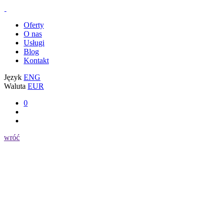
Oferty
O nas
Usługi
Blog
Kontakt
Język
ENG
Waluta
EUR
0
wróć