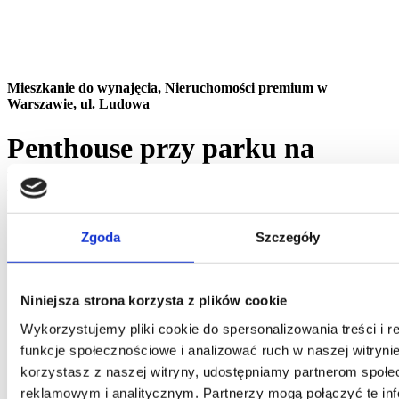
Mieszkanie do wynajęcia,
Nieruchomości premium w
Warszawie, ul. Ludowa
Penthouse przy parku na
Mokotowie z basenem i
ochroną 24h
Zgoda
Szczegóły
Liczba sypialni
4
Liczba łazienek
2
Powierzchnia
115 m²
Niniejsza strona korzysta z plików cookie
Cena
12 500 PLN
Nr oferty
10799/5593/OMW
Wykorzystujemy pliki cookie do spersonalizowania treści i 
funkcje społecznościowe i analizować ruch w naszej witrynie
umów wizytę
dodaj do schowka
usuń ze schowka
korzystasz z naszej witryny, udostępniamy partnerom społ
reklamowym i analitycznym. Partnerzy mogą połączyć te in