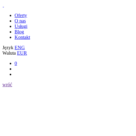
Oferty
O nas
Usługi
Blog
Kontakt
Język
ENG
Waluta
EUR
0
wróć