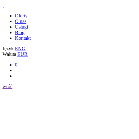
Oferty
O nas
Usługi
Blog
Kontakt
Język
ENG
Waluta
EUR
0
wróć