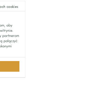
ach cookies
lam, aby
witrynie.
my partnerom
gą połączyć
yskanymi
Home One
ul. Limanowskiego 11
02-943 Warszawa
zobacz jak dojechać