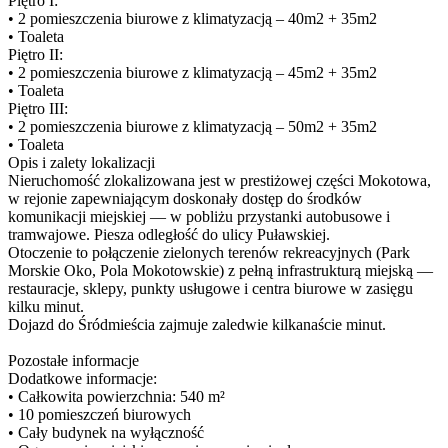
Piętro I:
• 2 pomieszczenia biurowe z klimatyzacją – 40m2 + 35m2
• Toaleta
Piętro II:
• 2 pomieszczenia biurowe z klimatyzacją – 45m2 + 35m2
• Toaleta
Piętro III:
• 2 pomieszczenia biurowe z klimatyzacją – 50m2 + 35m2
• Toaleta
Opis i zalety lokalizacji
Nieruchomość zlokalizowana jest w prestiżowej części Mokotowa,
w rejonie zapewniającym doskonały dostęp do środków
komunikacji miejskiej — w pobliżu przystanki autobusowe i
tramwajowe. Piesza odległość do ulicy Puławskiej.
Otoczenie to połączenie zielonych terenów rekreacyjnych (Park
Morskie Oko, Pola Mokotowskie) z pełną infrastrukturą miejską —
restauracje, sklepy, punkty usługowe i centra biurowe w zasięgu
kilku minut.
Dojazd do Śródmieścia zajmuje zaledwie kilkanaście minut.
Pozostałe informacje
Dodatkowe informacje:
• Całkowita powierzchnia: 540 m²
• 10 pomieszczeń biurowych
• Cały budynek na wyłączność