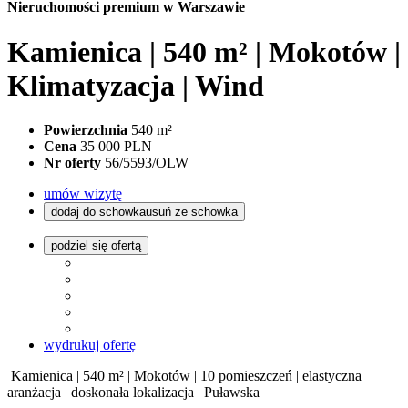
Nieruchomości premium w Warszawie
Kamienica | 540 m² | Mokotów |
Klimatyzacja | Wind
Powierzchnia
540 m²
Cena
35 000 PLN
Nr oferty
56/5593/OLW
umów wizytę
dodaj do schowka
usuń ze schowka
podziel się ofertą
wydrukuj ofertę
Kamienica | 540 m² | Mokotów | 10 pomieszczeń | elastyczna
aranżacja | doskonała lokalizacja | Puławska