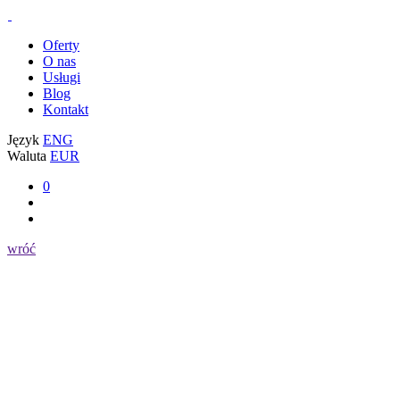
Oferty
O nas
Usługi
Blog
Kontakt
Język
ENG
Waluta
EUR
0
wróć