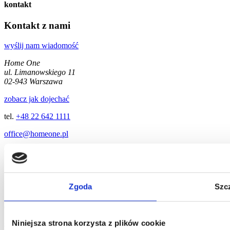
kontakt
Kontakt z nami
wyślij nam wiadomość
Home One
ul. Limanowskiego 11
02-943 Warszawa
zobacz jak dojechać
tel.
+48 22 642 1111
office@homeone.pl
© 2026 Home One / made by brandapart
Zgoda
Szc
Niniejsza strona korzysta z plików cookie
Skontaktujemy się z Tobą tak szybko, jak to możliwe