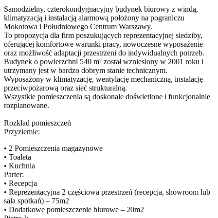
Samodzielny, czterokondygnacyjny budynek biurowy z windą,
klimatyzacją i instalacją alarmową położony na pograniczu
Mokotowa i Południowego Centrum Warszawy.
To propozycja dla firm poszukujących reprezentacyjnej siedziby,
oferującej komfortowe warunki pracy, nowoczesne wyposażenie
oraz możliwość adaptacji przestrzeni do indywidualnych potrzeb.
Budynek o powierzchni 540 m² został wzniesiony w 2001 roku i
utrzymany jest w bardzo dobrym stanie technicznym.
Wyposażony w klimatyzację, wentylację mechaniczną, instalację
przeciwpożarową oraz sieć strukturalną.
Wszystkie pomieszczenia są doskonale doświetlone i funkcjonalnie
rozplanowane.
Rozkład pomieszczeń
Przyziemie:
• 2 Pomieszczenia magazynowe
• Toaleta
• Kuchnia
Parter:
• Recepcja
• Reprezentacyjna 2 częściowa przestrzeń (recepcja, showroom lub
sala spotkań) – 75m2
• Dodatkowe pomieszczenie biurowe – 20m2