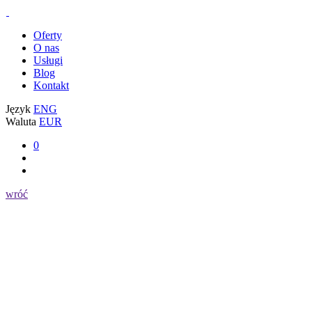
Oferty
O nas
Usługi
Blog
Kontakt
Język
ENG
Waluta
EUR
0
wróć