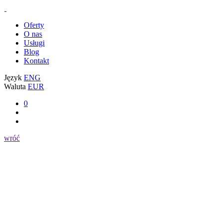
Oferty
O nas
Usługi
Blog
Kontakt
Język
ENG
Waluta
EUR
0
wróć