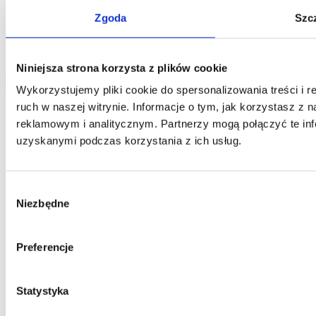
oraz potwierdzają Państwo, że podanie danych nastąpiło w sposób
Zgoda
Szc
dobrowolny. Informujemy, że administratorem Państwa danych
osobowych jest Jarosław Pajnowski oraz, że przysługuje Państwu
prawo do ich poprawiania lub usuwania z naszej bazy danych.
Powyższe dane będą użyte jedynie w celu kontaktowania się z
Niniejsza strona korzysta z plików cookie
Państwem.
wyślij
Wykorzystujemy pliki cookie do spersonalizowania treści i 
ruch w naszej witrynie. Informacje o tym, jak korzystasz z
reklamowym i analitycznym. Partnerzy mogą połączyć te inf
uzyskanymi podczas korzystania z ich usług.
Wybór
Niezbędne
zgody
Preferencje
Statystyka