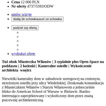
Cena
12 000 PLN
Nr oferty
4737/5593/ODW
umów wizytę
dodaj do schowka
usuń ze schowka
podziel się ofertą
wydrukuj ofertę
Tuż obok Miasteczka Wilanów | 3 sypialnie plus Open-Space na
poddaszu | 2 łazienki | Kameralne osiedle | Wykończenie
architekta wnętrz
Niewielki kameralny dom w zabudowie szeregowej na cenionym,
strzeżonym osiedlu przy ulicy Wiedeńskiej. Doskonała komunikacja
z Miasteczkiem Wilanów i Starym Wilanowem a jednocześnie
blisko do American School of Warsaw w Bielawie. Bardzo
interesująco zaprojektowany i wykończony dom przez znaną
pracownię architektoniczną.