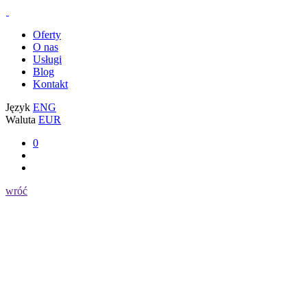
Oferty
O nas
Usługi
Blog
Kontakt
Język
ENG
Waluta
EUR
0
wróć