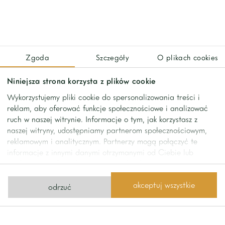
Poddasze
• 2 sypialnie
• łazienka
• pomieszczenie do pracy z wyjściem na taras na dachu
Zgoda
Szczegóły
O plikach cookies
.
.
Niniejsza strona korzysta z plików cookie
.
Wykorzystujemy pliki cookie do spersonalizowania treści i
Dom położony w zielonej części Sadyby, przy cichej,
reklam, aby oferować funkcje społecznościowe i analizować
kameralnej uliczce. Łatwy dojazd do centrum miasta,
ruch w naszej witrynie. Informacje o tym, jak korzystasz z
lotniska i obwodnicy Warszawy. W pobliżu renomowane
naszej witryny, udostępniamy partnerom społecznościowym,
szkoły międzynarodowe, restauracje i sklepy.
reklamowym i analitycznym. Partnerzy mogą połączyć te
informacje z innymi danymi otrzymanymi od Ciebie lub
.
uzyskanymi podczas korzystania z ich usług.
.
Dlaczego warto?
akceptuj wszystkie
odrzuć
.
• przemyślany projekt
• wysoka jakość wykończenia