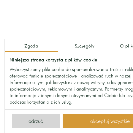
dojazd do Centrum handlowego Sadyba Best Mall
Dojazd do centrum Warszawy zajmuje ok. 20 minu
Zapraszam na prezentację.
Zgoda
Szczegóły
O plik
Niniejsza strona korzysta z plików cookie
Wykorzystujemy pliki cookie do spersonalizowania treści i rek
oferować funkcje społecznościowe i analizować ruch w naszej 
Informacje o tym, jak korzystasz z naszej witryny, udostępnia
społecznościowym, reklamowym i analitycznym. Partnerzy mo
kontakt
te informacje z innymi danymi otrzymanymi od Ciebie lub uz
podczas korzystania z ich usług.
Kontakt z nami
odrzuć
akceptuj wszystkie
wyślij nam wiadomość