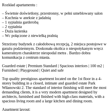
Rozkład apartamentu :
– Świetnie doświetlony, przestronny, w pełni umeblowany salon
– Kuchnia w aneksie z jadalnią
– 1 sypialnia garderobą
– 2 sypialnia
– Duża łazienka
– Wc połączone z niewielką pralnią
Strzeżony budynek z całodobową recepcją, 2 miejsca postojowe w
garażu podziemnym. Doskonała okolica o niespotykanym wręcz
kameralnym charakterze nieopodal metra . Bardzo dobra
komunikacja z centrum miasta.
Guarded estate | Premium Standard | Spacious interiors | 100 m2 |
Furnished | Playground | Quiet and safe
Top quality prestigious apartment located on the 1st floor in a 4-
storey building in a closed, intimate and guarded estate Park
Wilanowski 2. The standard of interior finishing will meet the most
demanding clients, it is a very modern apartment designed by
architects, furnished and finished with high-class materials, with a
spacious living room and a large kitchen and dining room.
Apartment layout: