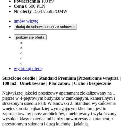
Powierzchnia
100 m²
Cena
8 500 PLN
Nr oferty
15647/5593/OMW
umów wizytę
dodaj do schowka
usuń ze schowka
podziel się ofertą
wydrukuj ofertę
Strzeżone osiedle | Standard Premium |Przestronne wnętrza |
100 m2 | Umeblowane | Plac zabaw | Cicho i bezpiecznie
Najwyższej jakości prestiżowy apartament zlokalizowany na 1
piętrze w 4-piętrowym budynku w zamkniętym, kameralnym i
strzeżonym osiedlu Park Wilanowski 2. Standard wykończenia
wnętrz sprosta najbardziej wymagającym klientom, jest to
zaprojektowany przez architektów, umeblowany i wykończony
wysokiej klasy materiałami bardzo nowoczesny apartament, z
przestronnym salonem i dużą kuchnią i jadalnią.