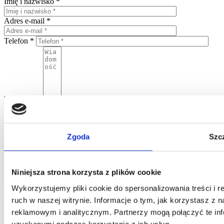
Imię i nazwisko *
Adres e-mail *
Telefon *
Wiadomość
Wyrażając zgodę na wysłanie niniejszego formularza wyrażają
Państwo zgodę na umieszczenie zawartych w nim danych w bazie
Home One i przetwarzanie danych osobowych przez Home One
oraz potwierdzają Państwo, że podanie danych nastąpiło w sposób
Zgoda
Szc
dobrowolny. Informujemy, że administratorem Państwa danych
osobowych jest Jarosław Pajnowski oraz, że przysługuje Państwu
prawo do ich poprawiania lub usuwania z naszej bazy danych.
Niniejsza strona korzysta z plików cookie
Powyższe dane będą użyte jedynie w celu kontaktowania się z
Państwem.
Wykorzystujemy pliki cookie do spersonalizowania treści i 
wyślij
ruch w naszej witrynie. Informacje o tym, jak korzystasz z
reklamowym i analitycznym. Partnerzy mogą połączyć te inf
uzyskanymi podczas korzystania z ich usług.