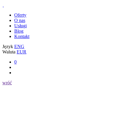
Oferty
O nas
Usługi
Blog
Kontakt
Język
ENG
Waluta
EUR
0
wróć