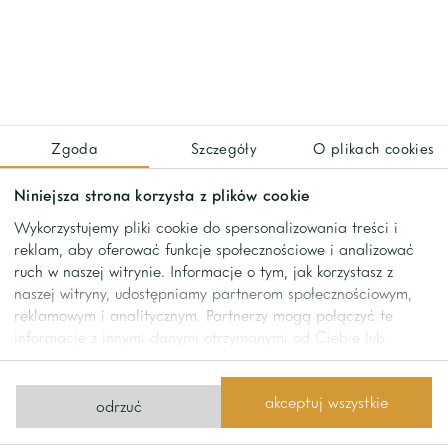
kuchnią
– sypialnia główna z łazienką
– druga sypialnia która może też spełniać funkcję gabinetu
– druga łazienka z wanną
– pomieszczenie gospodarcze
Zgoda
Szczegóły
O plikach cookies
Kameralny budynek mieści się w sercu starego Mokotowa i
jest otoczony zielenią w postaci Parku Dreszera i Ogrodu
Niniejsza strona korzysta z plików cookie
Jordańskiego. W pobliżu dogodna komunikacja miejska w
Wykorzystujemy pliki cookie do spersonalizowania treści i
tym I linia metra i liczne autobusy.
reklam, aby oferować funkcje społecznościowe i analizować
ruch w naszej witrynie. Informacje o tym, jak korzystasz z
naszej witryny, udostępniamy partnerom społecznościowym,
Komórka lokatorska i jedno miejsce postojowe.
reklamowym i analitycznym. Partnerzy mogą połączyć te
informacje z innymi danymi otrzymanymi od Ciebie lub
uzyskanymi podczas korzystania z ich usług.
kontakt
akceptuj wszystkie
odrzuć
Kontakt z nami