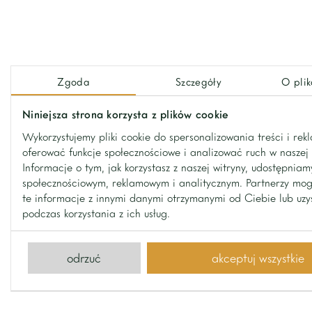
– taras o powierzchni 13m2 z pięknym widokiem n
Jedno miejsce postojowe.
Zgoda
Szczegóły
O plik
Niniejsza strona korzysta z plików cookie
Wykorzystujemy pliki cookie do spersonalizowania treści i rek
oferować funkcje społecznościowe i analizować ruch w naszej 
Informacje o tym, jak korzystasz z naszej witryny, udostępnia
kontakt
społecznościowym, reklamowym i analitycznym. Partnerzy mo
te informacje z innymi danymi otrzymanymi od Ciebie lub uz
Kontakt z nami
podczas korzystania z ich usług.
odrzuć
akceptuj wszystkie
wyślij nam wiadomość
© 2026 Home One / made by brandapart