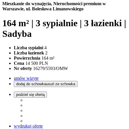
Mieszkanie do wynajęcia,
Nieruchomości premium w
Warszawie, ul. Bolesława Limanowskiego
164 m² | 3 sypialnie | 3 łazienki |
Sadyba
Liczba sypialni
4
Liczba łazienek
2
Powierzchnia
164 m²
Cena
14 500 PLN
Nr oferty
16279/5593/OMW
umów wizytę
dodaj do schowka
usuń ze schowka
podziel się ofertą
wydrukuj ofertę