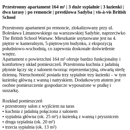
Przestronny apartament 164 m² | 3 duże sypialnie | 3 łazienki |
dwa tarasy | po remoncie | prestiżowa Sadyba | vis-à-vis British
School
Przestronny apartament po remoncie, zlokalizowany przy ul.
Bolesława Limanowskiego na warszawskiej Sadybie, naprzeciwko
The British School Warsaw. Mieszkanie usytuowane jest na 4.
piętrze w kameralnym, 5-piętrowym budynku, z ekspozycją
południowo-wschodnią, co zapewnia doskonałe doświetlenie
wnętrz.
Apartament o powierzchni 164 m² oferuje bardzo funkcjonalny i
komfortowy układ pomieszczeń. Przestronna kuchnia z jadalnią
płynnie łączy się z salonem tworząc reprezentacyjną, otwartą strefę
dzienną. Nieruchomość posiada trzy sypialnie trzy łazienki – w tym
łazienkę główną z wanną i natryskiem. Dodatkowym atutem jest
osobne pomieszczenie gospodarcze wyposażone w pralkę i
suszarkę.
Rozkład pomieszczeń
• przestronny salon z wyjściem na taras
• kuchnia z jadalnią połączona z salonem
• sypialnia główna (ok. 25 m²) z łazienką z wanną i prysznicem
• druga sypialnia (ok. 20 m²)
• trzecia sypialnia (ok. 13 m²)