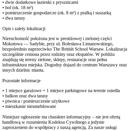
• dwie dodatkowe łazienki z prysznicami
• hol (ok. 18 m²)
• pomieszczenie gospodarcze (ok. 8 m²) z pralką i suszarką
• dwa tarasy
Opis i zalety lokalizacji
Nieruchomość położona jest w prestiżowej i zielonej części
Mokotowa — Sadybie, przy ul. Bolesława Limanowskiego,
bezpośrednio naprzeciwko The British School Warsaw. Lokalizacja
szczególnie ceniona przez rodziny oraz ekspatów. W pobliżu
znajdują się tereny zielone, sklepy, restauracje oraz pełna
infrastruktura miejska. Dogodny dojazd do centrum Warszawy oraz
innych dzielnic miasta.
Pozostałe informacje
• 1 miejsce garażowe + 1 miejsce parkingowe na terenie osiedla
• balkon oraz dwa tarasy
• piwnica / pomieszczenie użytkowe
• mieszkanie nieumeblowane
Niniejsze ogłoszenie ma charakter informacyjny – nie jest ofertą
handlową w rozumieniu Kodeksu Cywilnego a jedynie
zaproszeniem do współpracy z naszą agencją. Za nasze usługi