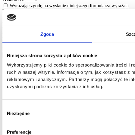
Wyrażając zgodę na wysłanie niniejszego formularza wyrażają
Państwo zgodę na umieszczenie zawartych w nim danych w bazie
Home One i przetwarzanie danych osobowych przez Home One
oraz potwierdzają Państwo, że podanie danych nastąpiło w sposób
dobrowolny. Informujemy, że administratorem Państwa danych
osobowych jest Jarosław Pajnowski oraz, że przysługuje Państwu
Zgoda
Szc
prawo do ich poprawiania lub usuwania z naszej bazy danych.
Powyższe dane będą użyte jedynie w celu kontaktowania się z
Państwem.
wyślij
Niniejsza strona korzysta z plików cookie
Wykorzystujemy pliki cookie do spersonalizowania treści i 
ruch w naszej witrynie. Informacje o tym, jak korzystasz z
reklamowym i analitycznym. Partnerzy mogą połączyć te inf
uzyskanymi podczas korzystania z ich usług.
Wybór
Niezbędne
zgody
Preferencje