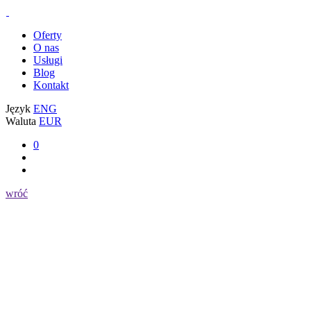
Oferty
O nas
Usługi
Blog
Kontakt
Język
ENG
Waluta
EUR
0
wróć