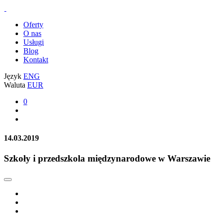
Oferty
O nas
Usługi
Blog
Kontakt
Język
ENG
Waluta
EUR
0
14.03.2019
Szkoły i przedszkola międzynarodowe w Warszawie