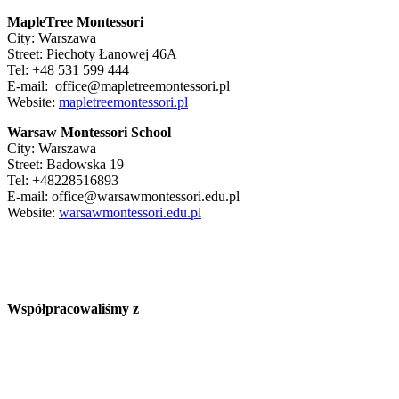
MapleTree Montessori
City: Warszawa
Street: Piechoty Łanowej 46A
Tel: +48 531 599 444
E-mail: office@mapletreemontessori.pl
Website:
mapletreemontessori.pl
Warsaw Montessori School
City: Warszawa
Street: Badowska 19
Tel: +48228516893
E-mail: office@warsawmontessori.edu.pl
Website:
warsawmontessori.edu.pl
Współpracowaliśmy z