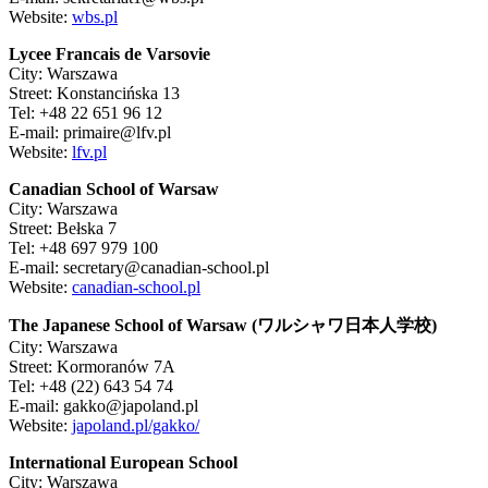
Website:
wbs.pl
Lycee Francais de Varsovie
City: Warszawa
Street: Konstancińska 13
Tel: +48 22 651 96 12
E-mail: primaire@lfv.pl
Website:
lfv.pl
Canadian School of Warsaw
City: Warszawa
Street: Bełska 7
Tel: +48 697 979 100
E-mail: secretary@canadian-school.pl
Website:
canadian-school.pl
The Japanese School of Warsaw (
ワルシャワ日本人学校
)
City: Warszawa
Street: Kormoranów 7A
Tel: +48 (22) 643 54 74
E-mail: gakko@japoland.pl
Website:
japoland.pl/gakko/
International European School
City: Warszawa