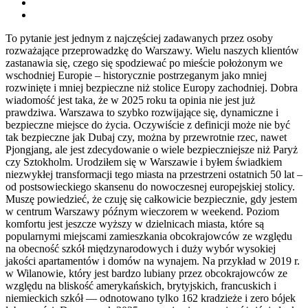
To pytanie jest jednym z najczęściej zadawanych przez osoby
rozważające przeprowadzkę do Warszawy. Wielu naszych klientów
zastanawia się, czego się spodziewać po mieście położonym we
wschodniej Europie – historycznie postrzeganym jako mniej
rozwinięte i mniej bezpieczne niż stolice Europy zachodniej. Dobra
wiadomość jest taka, że ​​w 2025 roku ta opinia nie jest już
prawdziwa. Warszawa to szybko rozwijające się, dynamiczne i
bezpieczne miejsce do życia. Oczywiście z definicji może nie być
tak bezpieczne jak Dubaj czy, można by przewrotnie rzec, nawet
Pjongjang, ale jest zdecydowanie o wiele bezpieczniejsze niż Paryż
czy Sztokholm. Urodziłem się w Warszawie i byłem świadkiem
niezwykłej transformacji tego miasta na przestrzeni ostatnich 50 lat –
od postsowieckiego skansenu do nowoczesnej europejskiej stolicy.
Muszę powiedzieć, że czuję się całkowicie bezpiecznie, gdy jestem
w centrum Warszawy późnym wieczorem w weekend. Poziom
komfortu jest jeszcze wyższy w dzielnicach miasta, które są
popularnymi miejscami zamieszkania obcokrajowców ze względu
na obecność szkół międzynarodowych i duży wybór wysokiej
jakości apartamentów i domów na wynajem. Na przykład w 2019 r.
w Wilanowie, który jest bardzo lubiany przez obcokrajowców ze
względu na bliskość amerykańskich, brytyjskich, francuskich i
niemieckich szkół — odnotowano tylko 162 kradzieże i zero bójek