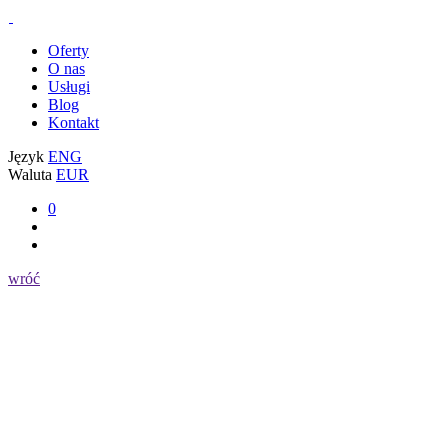
Oferty
O nas
Usługi
Blog
Kontakt
Język
ENG
Waluta
EUR
0
wróć