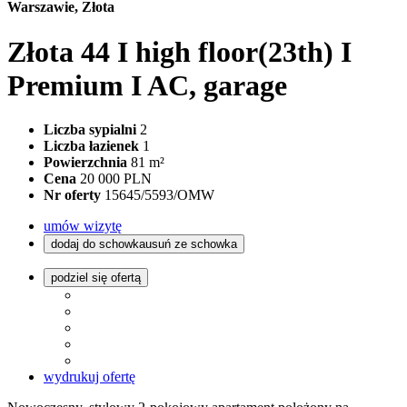
Warszawie, Złota
Złota 44 I high floor(23th) I
Premium I AC, garage
Liczba sypialni
2
Liczba łazienek
1
Powierzchnia
81 m²
Cena
20 000 PLN
Nr oferty
15645/5593/OMW
umów wizytę
dodaj do schowka
usuń ze schowka
podziel się ofertą
wydrukuj ofertę