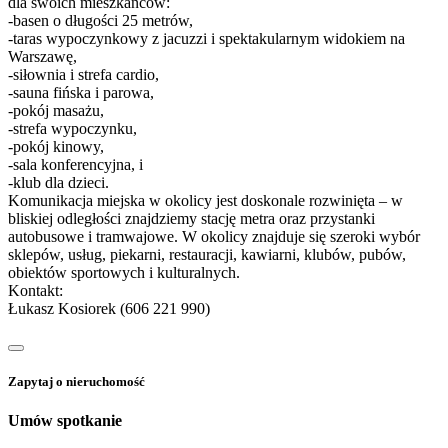
dla swoich mieszkańców:
-basen o długości 25 metrów,
-taras wypoczynkowy z jacuzzi i spektakularnym widokiem na
Warszawę,
-siłownia i strefa cardio,
-sauna fińska i parowa,
-pokój masażu,
-strefa wypoczynku,
-pokój kinowy,
-sala konferencyjna, i
-klub dla dzieci.
Komunikacja miejska w okolicy jest doskonale rozwinięta – w
bliskiej odległości znajdziemy stację metra oraz przystanki
autobusowe i tramwajowe. W okolicy znajduje się szeroki wybór
sklepów, usług, piekarni, restauracji, kawiarni, klubów, pubów,
obiektów sportowych i kulturalnych.
Kontakt:
Łukasz Kosiorek (606 221 990)
Zapytaj o nieruchomość
Umów spotkanie