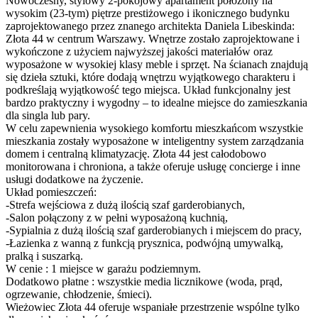
Nowoczesny, stylowy 2-pokojowy apartament położony na
wysokim (23-tym) piętrze prestiżowego i ikonicznego budynku
zaprojektowanego przez znanego architekta Daniela Libeskinda:
Złota 44 w centrum Warszawy. Wnętrze zostało zaprojektowane i
wykończone z użyciem najwyższej jakości materiałów oraz
wyposażone w wysokiej klasy meble i sprzęt. Na ścianach znajdują
się dzieła sztuki, które dodają wnętrzu wyjątkowego charakteru i
podkreślają wyjątkowość tego miejsca. Układ funkcjonalny jest
bardzo praktyczny i wygodny – to idealne miejsce do zamieszkania
dla singla lub pary.
W celu zapewnienia wysokiego komfortu mieszkańcom wszystkie
mieszkania zostały wyposażone w inteligentny system zarządzania
domem i centralną klimatyzację. Złota 44 jest całodobowo
monitorowana i chroniona, a także oferuje usługę concierge i inne
usługi dodatkowe na życzenie.
Układ pomieszczeń:
-Strefa wejściowa z dużą ilością szaf garderobianych,
-Salon połączony z w pełni wyposażoną kuchnią,
-Sypialnia z dużą ilością szaf garderobianych i miejscem do pracy,
-Łazienka z wanną z funkcją prysznica, podwójną umywalką,
pralką i suszarką.
W cenie : 1 miejsce w garażu podziemnym.
Dodatkowo płatne : wszystkie media licznikowe (woda, prąd,
ogrzewanie, chłodzenie, śmieci).
Wieżowiec Złota 44 oferuje wspaniałe przestrzenie wspólne tylko