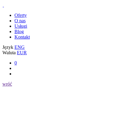
Oferty
O nas
Usługi
Blog
Kontakt
Język
ENG
Waluta
EUR
0
wróć