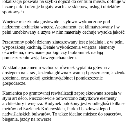
lokalizacja pozwala na szybki dojazd do centrum miasta, obfituje w
liczne parki i oferuje bogaty wachlarz sklepów, usług i obiektów
sportowych.
Wnętrze mieszkania gustownie i stylowo wykończone pod
nadzorem architekta wnętrz. Apartament jest klimatyzowany i w
pełni umeblowany a użyte w nim materiały cechuje wysoka jakość.
Przestronny pokój dzienny zintegrowany jest z jadalnią i z w pełni
wyposażoną kuchnią. Detale wykończenia wnętrza, elementy
oświetlenia, drewniane podłogi czy biokominek nadają
pomieszczeniu wyjątkowego charakteru.
W skład apartamentu wchodzą również sypialnia główna z
dostępem na taras , łazienka główna z wanną i prysznicem, łazienka
gościnna, oraz pokój gościnny/gabinet i pomieszczenie
gospodarcze.
Kamienica po gruntownej rewitalizacji zaprojektowana została w
stylu art déco. Pieczołowicie odtworzono zabytkowe elementy
architektury i wnętrza. Budynek położony jest w odległości kilkuset
metrów od Łazienek Królewskich, Parku Ujazdowskiego i
nadwiślańskich bulwarów. To także idealne miejsce do spacerów,
biegania, jazdy na rowerze.