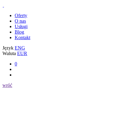
Oferty
O nas
Usługi
Blog
Kontakt
Język
ENG
Waluta
EUR
0
wróć