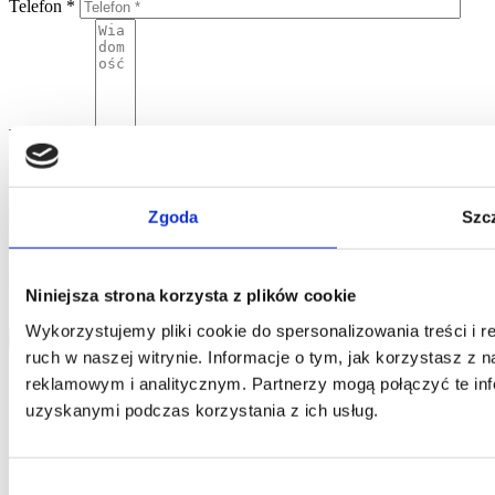
Telefon *
Wiadomość
Wyrażając zgodę na wysłanie niniejszego formularza wyrażają
Państwo zgodę na umieszczenie zawartych w nim danych w bazie
Home One i przetwarzanie danych osobowych przez Home One
Zgoda
Szc
oraz potwierdzają Państwo, że podanie danych nastąpiło w sposób
dobrowolny. Informujemy, że administratorem Państwa danych
osobowych jest Jarosław Pajnowski oraz, że przysługuje Państwu
prawo do ich poprawiania lub usuwania z naszej bazy danych.
Niniejsza strona korzysta z plików cookie
Powyższe dane będą użyte jedynie w celu kontaktowania się z
Państwem.
Wykorzystujemy pliki cookie do spersonalizowania treści i 
wyślij
ruch w naszej witrynie. Informacje o tym, jak korzystasz z
reklamowym i analitycznym. Partnerzy mogą połączyć te inf
uzyskanymi podczas korzystania z ich usług.
Wybór