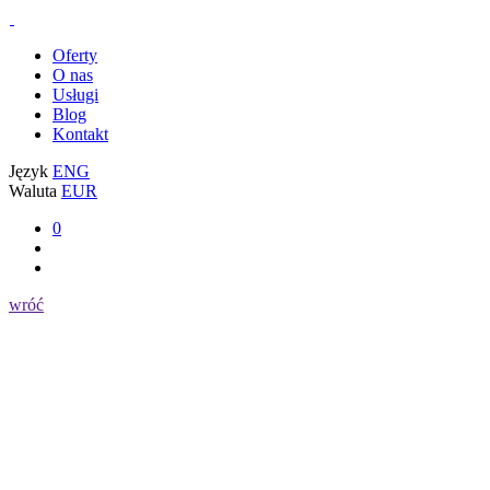
Oferty
O nas
Usługi
Blog
Kontakt
Język
ENG
Waluta
EUR
0
wróć