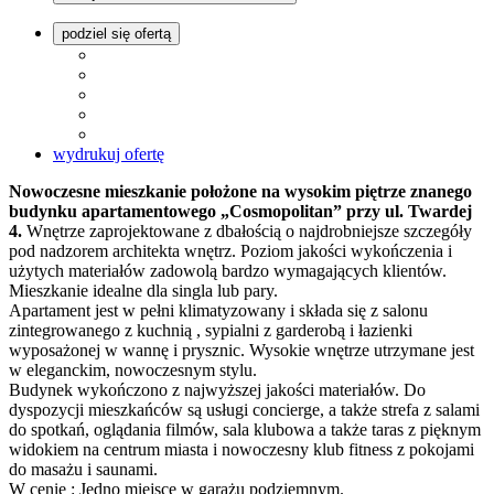
podziel się ofertą
wydrukuj ofertę
Nowoczesne mieszkanie położone na wysokim piętrze znanego
budynku apartamentowego „Cosmopolitan” przy ul. Twardej
4.
Wnętrze zaprojektowane z dbałością o najdrobniejsze szczegóły
pod nadzorem architekta wnętrz. Poziom jakości wykończenia i
użytych materiałów zadowolą bardzo wymagających klientów.
Mieszkanie idealne dla singla lub pary.
Apartament jest w pełni klimatyzowany i składa się z salonu
zintegrowanego z kuchnią , sypialni z garderobą i łazienki
wyposażonej w wannę i prysznic. Wysokie wnętrze utrzymane jest
w eleganckim, nowoczesnym stylu.
Budynek wykończono z najwyższej jakości materiałów. Do
dyspozycji mieszkańców są usługi concierge, a także strefa z salami
do spotkań, oglądania filmów, sala klubowa a także taras z pięknym
widokiem na centrum miasta i nowoczesny klub fitness z pokojami
do masażu i saunami.
W cenie : Jedno miejsce w garażu podziemnym.