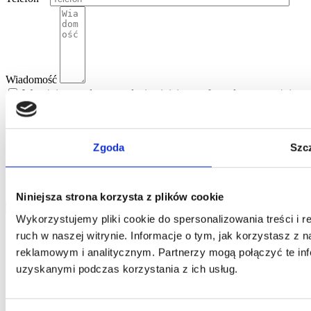
Wiadomość
Wyrażając zgodę na wysłanie niniejszego formularza wyrażają
Państwo zgodę na umieszczenie zawartych w nim danych w bazie
Home One i przetwarzanie danych osobowych przez Home One
oraz potwierdzają Państwo, że podanie danych nastąpiło w sposób
dobrowolny. Informujemy, że administratorem Państwa danych
Zgoda
Szc
osobowych jest Jarosław Pajnowski oraz, że przysługuje Państwu
prawo do ich poprawiania lub usuwania z naszej bazy danych.
Powyższe dane będą użyte jedynie w celu kontaktowania się z
Państwem.
Niniejsza strona korzysta z plików cookie
wyślij
Wykorzystujemy pliki cookie do spersonalizowania treści i 
ruch w naszej witrynie. Informacje o tym, jak korzystasz z
reklamowym i analitycznym. Partnerzy mogą połączyć te inf
uzyskanymi podczas korzystania z ich usług.