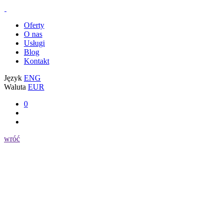
Oferty
O nas
Usługi
Blog
Kontakt
Język
ENG
Waluta
EUR
0
wróć