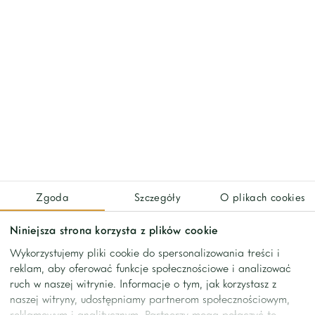
I level:
– entrance hall with built-in wardrobes
– large dining room, spacious living room with a terrace
– a fully furnished and equipped kitchen
– guest toilet
Mezzanine: large room (perfect as a guest bedroom or home
office)
II level:
Zgoda
Szczegóły
O plikach cookies
– 3 bedrooms (including a large master bedroom with built-
in wardrobes)
Niniejsza strona korzysta z plików cookie
– 1 bathroom with bathtub and shower
Wykorzystujemy pliki cookie do spersonalizowania treści i
– 1 bathroom with shower
reklam, aby oferować funkcje społecznościowe i analizować
ruch w naszej witrynie. Informacje o tym, jak korzystasz z
III level
naszej witryny, udostępniamy partnerom społecznościowym,
– bedroom
reklamowym i analitycznym. Partnerzy mogą połączyć te