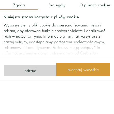
Zgoda
Szczegóły
O plikach cookies
Why it’s worth living:
Niniejsza strona korzysta z plików cookie
• well-thought-out layout,
Wykorzystujemy pliki cookie do spersonalizowania treści i
• proximity to parks,
reklam, aby oferować funkcje społecznościowe i analizować
• well-developed urban infrastructure,
ruch w naszej witrynie. Informacje o tym, jak korzystasz z
naszej witryny, udostępniamy partnerom społecznościowym,
• access to numerous shops.
reklamowym i analitycznym. Partnerzy mogą połączyć te
informacje z innymi danymi otrzymanymi od Ciebie lub
This announcement is for informational purposes only – it
uzyskanymi podczas korzystania z ich usług.
does not constitute a commercial offer within the meaning
of the Civil Code, but merely an invitation to cooperate
akceptuj wszystkie
odrzuć
with our agency. We charge a commission for our services.
contact
Contact us