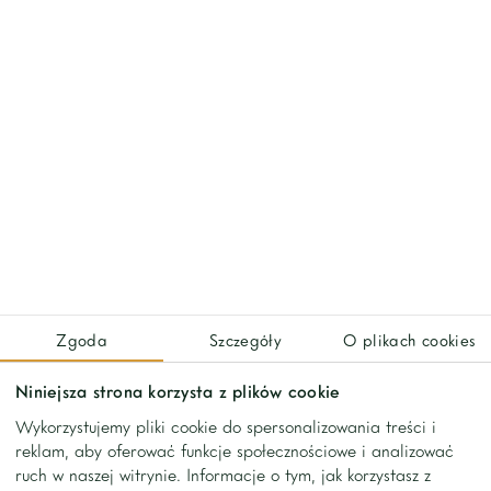
Compound consists of swimming pool, gym and sauna for its
tenants.
Layout:
-living room connected with kitchen, terrace access (35
sq.m.), air-condition
-walk-in wardrobe in entrance zone
-master bedroom (bathtub, shower), terrace access, air-
Zgoda
Szczegóły
O plikach cookies
condition
Niniejsza strona korzysta z plików cookie
-guest bedroom/office, air-condition
Wykorzystujemy pliki cookie do spersonalizowania treści i
reklam, aby oferować funkcje społecznościowe i analizować
-guest bathroom (shower)
ruch w naszej witrynie. Informacje o tym, jak korzystasz z