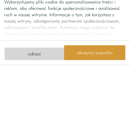
Wykorzystujemy pliki cookie do spersonalizowania treści i
American school).
reklam, aby oferować funkcje społecznościowe i analizować
ruch w naszej witrynie. Informacje o tym, jak korzystasz z
naszej witryny, udostępniamy partnerom społecznościowym,
contact
reklamowym i analitycznym. Partnerzy mogą połączyć te
informacje z innymi danymi otrzymanymi od Ciebie lub
Contact us
uzyskanymi podczas korzystania z ich usług.
akceptuj wszystkie
odrzuć
send us a message
phone
+48 22 642
Home One
1111
Limanowskiego Street 11
02-943 Warsaw
office@homeone.pl
see how to get there
© 2026 Home One