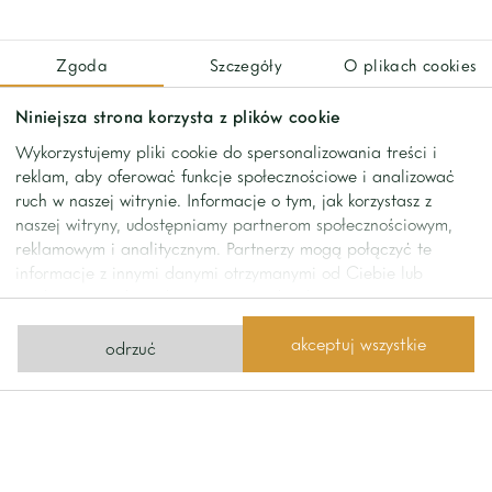
No description provided.
Zgoda
Szczegóły
O plikach cookies
contact
Niniejsza strona korzysta z plików cookie
Wykorzystujemy pliki cookie do spersonalizowania treści i
Contact us
reklam, aby oferować funkcje społecznościowe i analizować
ruch w naszej witrynie. Informacje o tym, jak korzystasz z
naszej witryny, udostępniamy partnerom społecznościowym,
send us a message
reklamowym i analitycznym. Partnerzy mogą połączyć te
informacje z innymi danymi otrzymanymi od Ciebie lub
uzyskanymi podczas korzystania z ich usług.
phone
+48 22 642
Home One
1111
Limanowskiego Street 11
akceptuj wszystkie
odrzuć
02-943 Warsaw
office@homeone.pl
see how to get there
© 2026 Home One