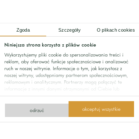
– wardrobe
Additional information:
– one parking space in the underground garage.
Zgoda
Szczegóły
O plikach cookies
– storage room
Niniejsza strona korzysta z plików cookie
Wykorzystujemy pliki cookie do spersonalizowania treści i
reklam, aby oferować funkcje społecznościowe i analizować
ruch w naszej witrynie. Informacje o tym, jak korzystasz z
naszej witryny, udostępniamy partnerom społecznościowym,
reklamowym i analitycznym. Partnerzy mogą połączyć te
informacje z innymi danymi otrzymanymi od Ciebie lub
uzyskanymi podczas korzystania z ich usług.
akceptuj wszystkie
odrzuć