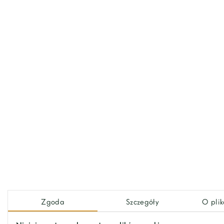
No description provided.
Zgoda
Szczegóły
O plik