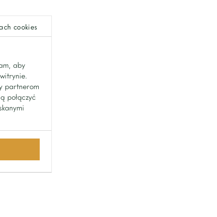
ach cookies
lam, aby
witrynie.
my partnerom
gą połączyć
yskanymi
Home One
Limanowskiego Street 11
02-943 Warsaw