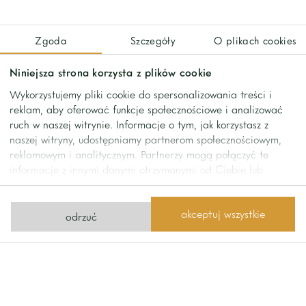
Full city infrastructure and excellent public transportation
are available nearby – metro, trams, buses, and the city
Zgoda
Szczegóły
O plikach cookies
train.
Niniejsza strona korzysta z plików cookie
Additional information
Wykorzystujemy pliki cookie do spersonalizowania treści i
• Area: 120 m²
reklam, aby oferować funkcje społecznościowe i analizować
• Number of rooms: 3
ruch w naszej witrynie. Informacje o tym, jak korzystasz z
• Number of bedrooms: 2
naszej witryny, udostępniamy partnerom społecznościowym,
• Room height: approx. 2.85 m
reklamowym i analitycznym. Partnerzy mogą połączyć te
informacje z innymi danymi otrzymanymi od Ciebie lub
• Two-sided and very bright apartment
uzyskanymi podczas korzystania z ich usług.
• Air conditioning
• Burglar-proof doors
akceptuj wszystkie
odrzuć
• Wooden windows
Building and neighborhood:
• Elegant apartment building with reception
• 24-hour security and monitoring