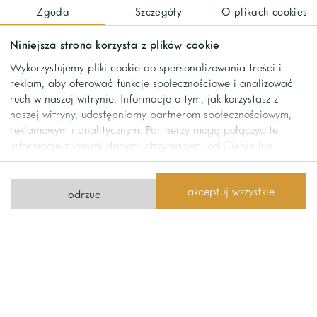
Zgoda
Szczegóły
O plikach cookies
Floor :
Niniejsza strona korzysta z plików cookie
-Master bedroom with bathroom and dressing room
Wykorzystujemy pliki cookie do spersonalizowania treści i
-2 bedrooms with wardrobes
reklam, aby oferować funkcje społecznościowe i analizować
-Bathroom
ruch w naszej witrynie. Informacje o tym, jak korzystasz z
naszej witryny, udostępniamy partnerom społecznościowym,
reklamowym i analitycznym. Partnerzy mogą połączyć te
Next to the well-kept garden there is a garage for 2 cars.
informacje z innymi danymi otrzymanymi od Ciebie lub
uzyskanymi podczas korzystania z ich usług.
Very quiet area, intimate street right next to the park. This
house is an ideal place for people looking for peace and
akceptuj wszystkie
odrzuć
comfort in the prestigious part of Warsaw’s Sadyba.
contact
Contact us