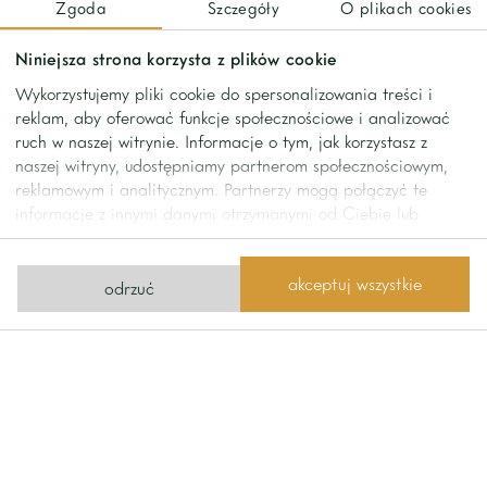
Zgoda
Szczegóły
O plikach cookies
to ceiling.
An apartment designed by an architect, finished to a very
Niniejsza strona korzysta z plików cookie
high standard and using high-quality materials.
Wykorzystujemy pliki cookie do spersonalizowania treści i
Ready for move in, fully furnished and equipped.
reklam, aby oferować funkcje społecznościowe i analizować
2 places in the underground garage.
ruch w naszej witrynie. Informacje o tym, jak korzystasz z
naszej witryny, udostępniamy partnerom społecznościowym,
reklamowym i analitycznym. Partnerzy mogą połączyć te
contact
informacje z innymi danymi otrzymanymi od Ciebie lub
uzyskanymi podczas korzystania z ich usług.
Contact us
akceptuj wszystkie
odrzuć
send us a message
phone
+48 22 642
Home One
1111
Limanowskiego Street 11
02-943 Warsaw
office@homeone.pl