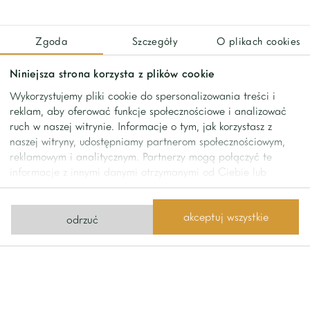
No description provided.
Zgoda
Szczegóły
O plikach cookies
contact
Niniejsza strona korzysta z plików cookie
Wykorzystujemy pliki cookie do spersonalizowania treści i
Contact us
reklam, aby oferować funkcje społecznościowe i analizować
ruch w naszej witrynie. Informacje o tym, jak korzystasz z
naszej witryny, udostępniamy partnerom społecznościowym,
send us a message
reklamowym i analitycznym. Partnerzy mogą połączyć te
informacje z innymi danymi otrzymanymi od Ciebie lub
uzyskanymi podczas korzystania z ich usług.
phone
+48 22 642
Home One
1111
Limanowskiego Street 11
akceptuj wszystkie
odrzuć
02-943 Warsaw
office@homeone.pl
see how to get there
© 2026 Home One