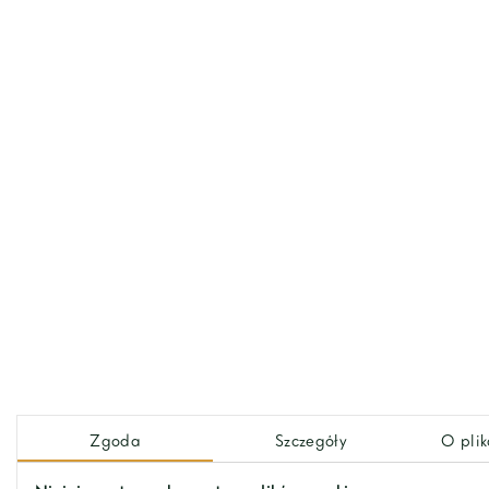
No description provided.
Zgoda
Szczegóły
O plik