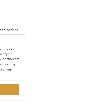
ach cookies
lam, aby
witrynie.
my partnerom
gą połączyć
yskanymi