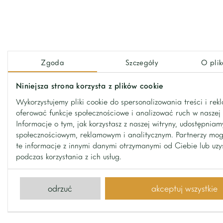
Additional information
Zgoda
Szczegóły
O plik
there is a park for residents on the estate
ground floor height – 2.9 m, first floor 2.8 m
Niniejsza strona korzysta z plików cookie
Wykorzystujemy pliki cookie do spersonalizowania treści i rek
air-conditioned building
oferować funkcje społecznościowe i analizować ruch w naszej 
Informacje o tym, jak korzystasz z naszej witryny, udostępnia
społecznościowym, reklamowym i analitycznym. Partnerzy mo
Why is it worth it?
te informacje z innymi danymi otrzymanymi od Ciebie lub uz
podczas korzystania z ich usług.
spacious living room
dining room in the winter garden
odrzuć
akceptuj wszystkie
practical layout
garage for 4 cars